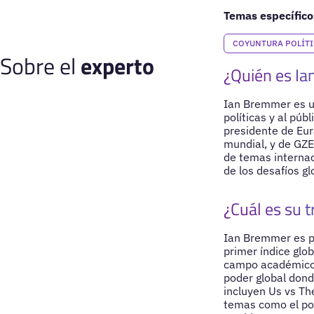
Temas específico
COYUNTURA POLÍT
Sobre el
experto
¿Quién es I
Ian Bremmer es un
políticas y al pú
presidente de Eura
mundial, y de GZE
de temas internac
de los desafíos gl
¿Cuál es su t
Ian Bremmer es pio
primer índice glob
campo académico r
poder global donde
incluyen Us vs Th
temas como el pop