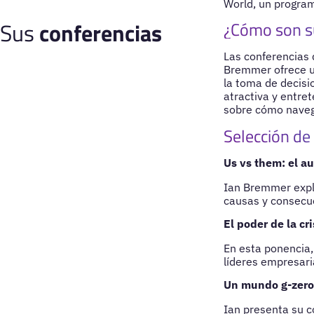
World, un program
Sus
conferencias
¿Cómo son s
Las conferencias 
Bremmer ofrece un
la toma de decis
atractiva y entre
sobre cómo navega
Selección de
Us vs them: el a
Ian Bremmer explo
causas y consecue
El poder de la c
En esta ponencia,
líderes empresari
Un mundo g-zero:
Ian presenta su c