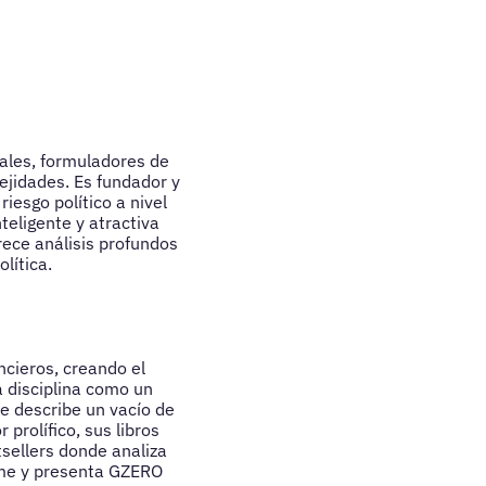
iales, formuladores de
ejidades. Es fundador y
riesgo político a nivel
eligente y atractiva
rece análisis profundos
lítica.
ncieros, creando el
a disciplina como un
e describe un vacío de
prolífico, sus libros
tsellers donde analiza
ime y presenta GZERO