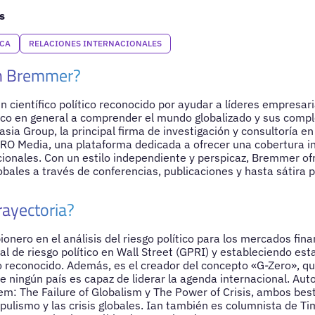
s
ICA
RELACIONES INTERNACIONALES
an Bremmer?
 científico político reconocido por ayudar a líderes empresar
blico en general a comprender el mundo globalizado y sus compl
sia Group, la principal firma de investigación y consultoría en 
RO Media, una plataforma dedicada a ofrecer una cobertura int
ionales. Con un estilo independiente y perspicaz, Bremmer of
obales a través de conferencias, publicaciones y hasta sátira po
rayectoria?
nero en el análisis del riesgo político para los mercados fina
al de riesgo político en Wall Street (GPRI) y estableciendo est
econocido. Además, es el creador del concepto «G-Zero», qu
 ningún país es capaz de liderar la agenda internacional. Autor 
em: The Failure of Globalism y The Power of Crisis, ambos bes
ulismo y las crisis globales. Ian también es columnista de T