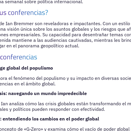
a semanal sobre política internacional.
us conferencias?
de Ian Bremmer son reveladoras e impactantes. Con un estilo c
a visión única sobre los asuntos globales y los riesgos que a
iones empresariales. Su capacidad para desentrañar temas c
tenida mantiene a las audiencias cautivadas, mientras les brin
r en el panorama geopolítico actual.
 conferencias
uge global del populismo
ra el fenómeno del populismo y su impacto en diversas soci
ncias en el ámbito global.
risis: navegando un mundo impredecible
 Ian analiza cómo las crisis globales están transformando el 
ales y políticos pueden responder con efectividad.
 entendiendo los cambios en el poder global
oncepto de «G-Zero» y examina cómo el vacío de poder global