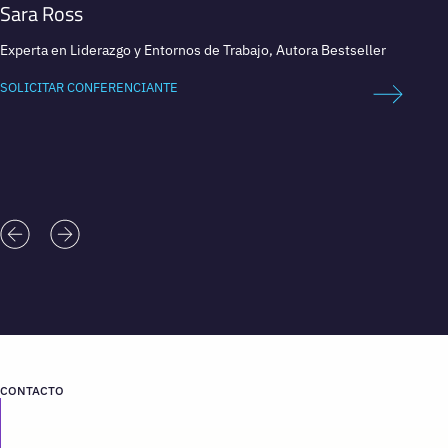
Sara Ross
Céli
Experta en Liderazgo y Entornos de Trabajo, Autora Bestseller
Expert
Longev
SOLICITAR CONFERENCIANTE
SOLICI
CONTACTO