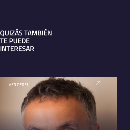
QUIZÁS TAMBIÉN
TE PUEDE
INTERESAR
VER PERFIL
V