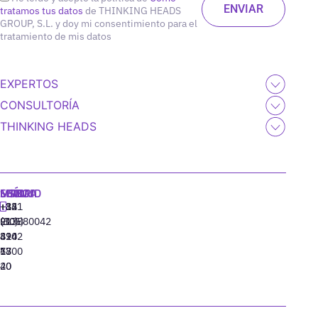
tratamos tus datos
de THINKING HEADS
GROUP, S.L. y doy mi consentimiento para el
tratamiento de mis datos
EXPERTOS
CONSULTORÍA
THINKING HEADS
MADRID
MIAMI
SEÚL
LISBOA
+34
+1
+82
‪+351
91
(305)
(10)
213880042
310
424
8942
77
13
6800
40
20