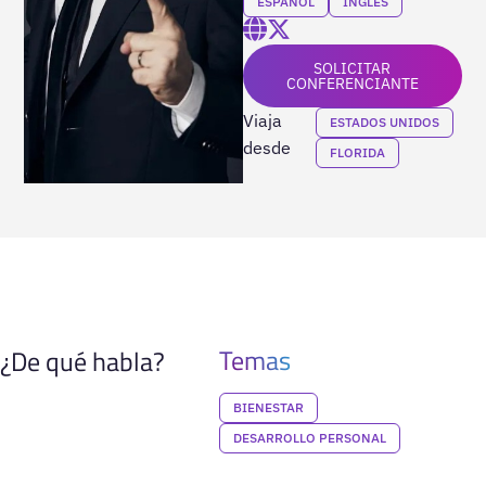
ESPAÑOL
INGLÉS
SOLICITAR
CONFERENCIANTE
Viaja
ESTADOS UNIDOS
desde
FLORIDA
Temas
¿De qué habla?
BIENESTAR
DESARROLLO PERSONAL