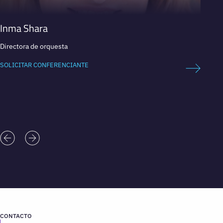
Inma Shara
Stev
Directora de orquesta
Experto
futuro
SOLICITAR CONFERENCIANTE
SOLICI
CONTACTO