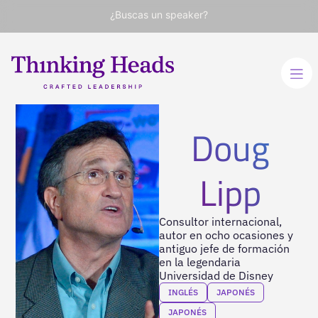
¿Buscas un speaker?
Doug
Lipp
Consultor internacional,
autor en ocho ocasiones y
antiguo jefe de formación
en la legendaria
Universidad de Disney
INGLÉS
JAPONÉS
JAPONÉS