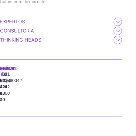
tratamiento de mis datos
EXPERTOS
CONSULTORÍA
THINKING HEADS
MADRID
MIAMI
SEÚL
LISBOA
+34
+1
+82
‪+351
91
(305)
(10)
213880042
310
424
8942
77
13
6800
40
20