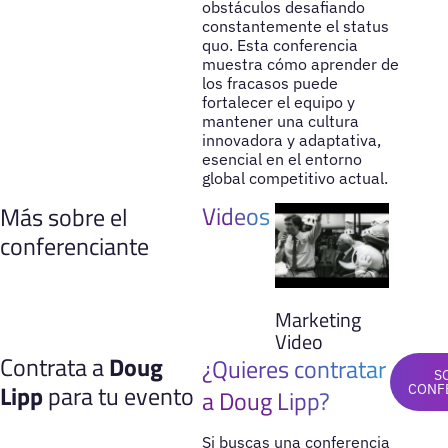
obstáculos desafiando
constantemente el status
quo. Esta conferencia
muestra cómo aprender de
los fracasos puede
fortalecer el equipo y
mantener una cultura
innovadora y adaptativa,
esencial en el entorno
global competitivo actual.
Videos
Más sobre el
conferenciante
Marketing
Video
Contrata a
Doug
¿Quieres contratar
S
Lipp
para tu evento
CONF
a Doug Lipp?
Si buscas una conferencia