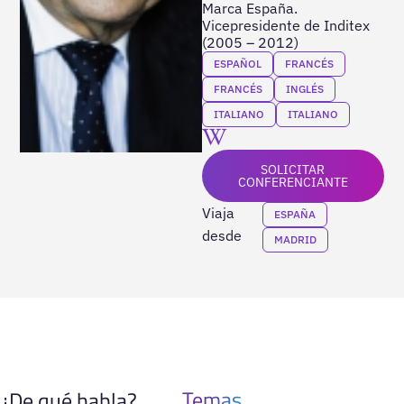
Marca España.
Vicepresidente de Inditex
(2005 – 2012)
ESPAÑOL
FRANCÉS
FRANCÉS
INGLÉS
ITALIANO
ITALIANO
SOLICITAR
CONFERENCIANTE
Viaja
ESPAÑA
desde
MADRID
Temas
¿De qué habla?