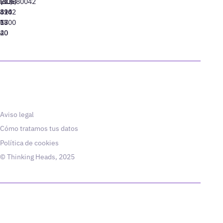
91
(305)
(10)
213880042
310
424
8942
77
13
6800
40
20
Aviso legal
Cómo tratamos tus datos
Política de cookies
© Thinking Heads, 2025