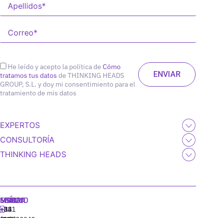
He leído y acepto la política de
Cómo
tratamos tus datos
de THINKING HEADS
GROUP, S.L. y doy mi consentimiento para el
tratamiento de mis datos
EXPERTOS
CONSULTORÍA
THINKING HEADS
MADRID
MIAMI
SEÚL
LISBOA
+34
+1
+82
‪+351