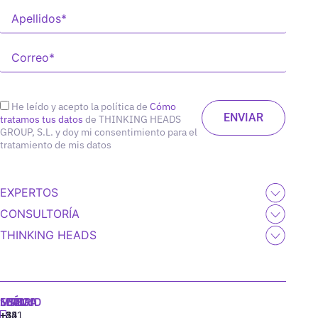
He leído y acepto la política de
Cómo
tratamos tus datos
de THINKING HEADS
GROUP, S.L. y doy mi consentimiento para el
tratamiento de mis datos
EXPERTOS
CONSULTORÍA
THINKING HEADS
MADRID
MIAMI
SEÚL
LISBOA
+34
+1
+82
‪+351