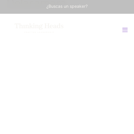
Delacámara
¿Buscas un speaker?
Experto global en gestión económica de recursos
naturales y adaptación al cambio climático.