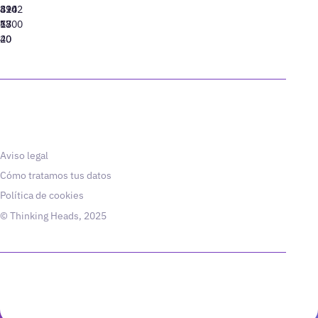
310
424
8942
77
13
6800
40
20
Aviso legal
Cómo tratamos tus datos
Política de cookies
© Thinking Heads, 2025