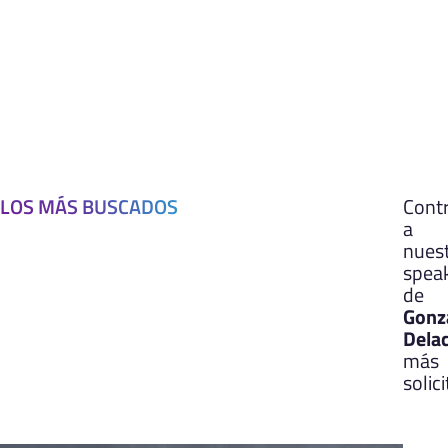
LOS MÁS BUSCADOS
Cont
a
nues
spea
de
Gonz
Dela
más
solic