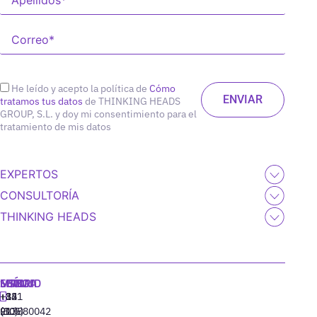
He leído y acepto la política de
Cómo
tratamos tus datos
de THINKING HEADS
GROUP, S.L. y doy mi consentimiento para el
tratamiento de mis datos
EXPERTOS
CONSULTORÍA
THINKING HEADS
MADRID
MIAMI
SEÚL
LISBOA
+34
+1
+82
‪+351
91
(305)
(10)
213880042