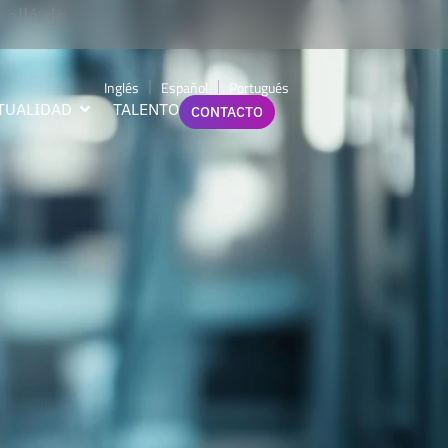
 allá de
Inglés
Español
Portugués
TUALIDAD
TALENTO
CONTACTO