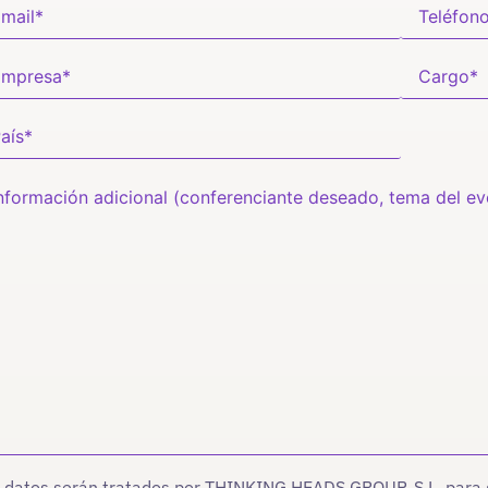
 datos serán tratados por THINKING HEADS GROUP, S.L. para ge