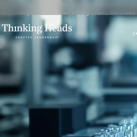
ledgers, smart contracts, tokenización y l
criptomonedas en supply chain, identidad
E