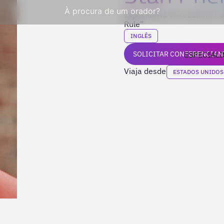
À procura de um orador?
Especialista em customer e
Rule”
INGLÊS
SOLICITAR CONFERENCIAN
ESPECIALI
Viaja desde
ESTADOS UNIDOS