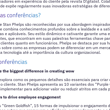
nciadores em experiência do cliente pela revista D!gitalist. C
nde expõe regularmente suas inovadoras estratégias de difere
as conferências?
e Stan Phelps são reconhecidas por sua abordagem inspirador
ele combina conhecimentos profundos sobre a lealdade e a sat
cas e aplicáveis. Seu estilo dinâmico e cativante garante uma
ntes, que encontram em suas palestras ferramentas chave par
 clientes quanto em funcionários. Phelps se destaca por sua h
 sobre como as empresas podem se diferenciar em um merca
 tecnologia até a importância da cultura organizacional.
onferências
e the biggest difference in creating wow
explora como os pequenos detalhes são essenciais para criar 
 cliente. Stan Phelps apresenta as 10 variantes dos “Purple 
plementar para adicionar valor ou reduzir atritos em cada p
rs to drive employee engagement
s “Green Goldfish”, 15 formas de impulsionar o engajamento d