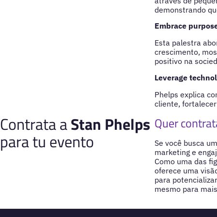
através de peque
demonstrando que
Embrace purpose 
Esta palestra ab
crescimento, mos
positivo na socie
Leverage technol
Phelps explica co
cliente, fortalec
Contrata a
Stan Phelps
Quer contrat
para tu evento
Se você busca uma
marketing e engaj
Como uma das figu
oferece uma visão
para potencializa
mesmo para mais 