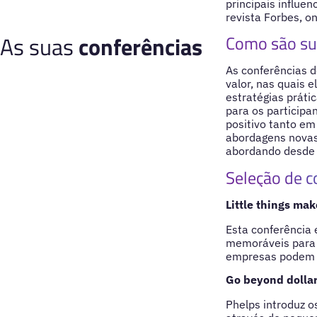
principais influe
revista Forbes, o
As suas
conferências
Como são su
As conferências d
valor, nas quais 
estratégias práti
para os participa
positivo tanto em
abordagens novas
abordando desde a
Seleção de c
Little things mak
Esta conferência 
memoráveis para o
empresas podem im
Go beyond dolla
Phelps introduz o