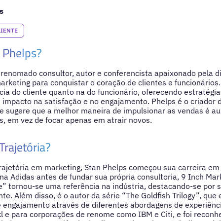
s
LIENTE
 Phelps?
renomado consultor, autor e conferencista apaixonado pela d
marketing para conquistar o coração de clientes e funcionários
cia do cliente quanto na do funcionário, oferecendo estratégi
impacto na satisfação e no engajamento. Phelps é o criador 
ue sugere que a melhor maneira de impulsionar as vendas é a
is, em vez de focar apenas em atrair novos.
Trajetória?
rajetória em marketing, Stan Phelps começou sua carreira em
na Adidas antes de fundar sua própria consultoria, 9 Inch Mar
e” tornou-se uma referência na indústria, destacando-se por s
nte. Além disso, é o autor da série “The Goldfish Trilogy”, que 
 engajamento através de diferentes abordagens de experiênci
l e para corporações de renome como IBM e Citi, e foi recon