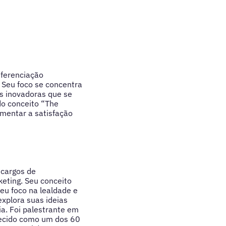
iferenciação
. Seu foco se concentra
as inovadoras que se
do conceito “The
umentar a satisfação
 cargos de
keting. Seu conceito
eu foco na lealdade e
explora suas ideias
a. Foi palestrante em
hecido como um dos 60