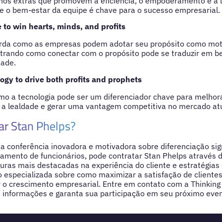
nos extras que promovem a eficiência, o empoderamento e a 
 o bem-estar da equipe é chave para o sucesso empresarial.
to win hearts, minds, and profits
orda como as empresas podem adotar seu propósito como mot
trando como conectar com o propósito pode se traduzir em be
dade.
ogy to drive both profits and prophets
mo a tecnologia pode ser um diferenciador chave para melhora
er a lealdade e gerar uma vantagem competitiva no mercado atu
ar Stan Phelps?
 conferência inovadora e motivadora sobre diferenciação sig
amento de funcionários, pode contratar Stan Phelps através 
ras mais destacadas na experiência do cliente e estratégias 
 especializada sobre como maximizar a satisfação de clientes
r o crescimento empresarial. Entre em contato com a Thinking
informações e garanta sua participação em seu próximo even