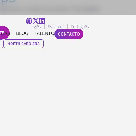
xperience e criador do conceito “The Goldfish
Inglês
Espanhol
Português
TE
STAS
BLOG
TALENTO
CONTACTO
NORTH CAROLINA