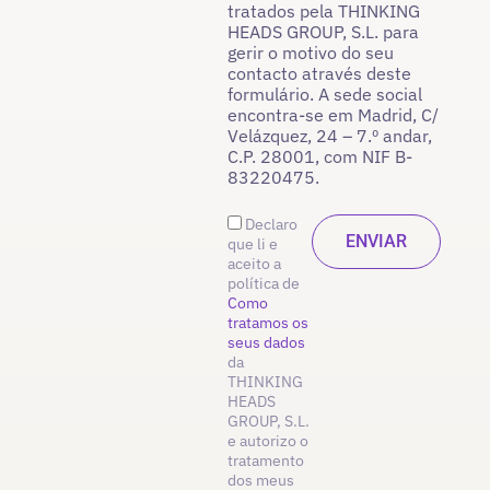
tratados pela THINKING
HEADS GROUP, S.L. para
gerir o motivo do seu
contacto através deste
formulário. A sede social
encontra-se em Madrid, C/
Velázquez, 24 – 7.º andar,
C.P. 28001, com NIF B-
83220475.
Declaro
que li e
aceito a
política de
Como
tratamos os
seus dados
da
THINKING
HEADS
GROUP, S.L.
e autorizo o
tratamento
dos meus