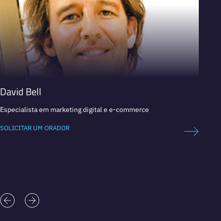
David Bell
Nigel
Especialista em marketing digital e e-commerce
Palestr
estraté
SOLICITAR UM ORADOR
SOLICI