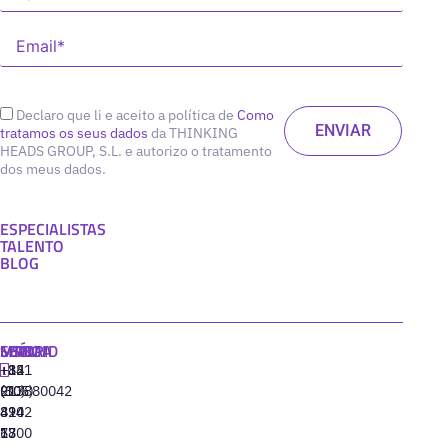
Declaro que li e aceito a política de
Como
tratamos os seus dados
da THINKING
HEADS GROUP, S.L. e autorizo o tratamento
dos meus dados.
ESPECIALISTAS
TALENTO
BLOG
MADRID
MIAMI
SEÚL
LISBOA
+34
+1
+82
‪+351
91
(305)
(10)
213880042
310
424
8942
77
13
6800