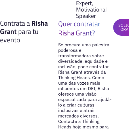
Expert,
Motivational
Speaker
Contrata a
Risha
Quer contratar
SOLI
Grant
para tu
ORA
Risha Grant?
evento
Se procura uma palestra
poderosa e
transformadora sobre
diversidade, equidade e
inclusão, pode contratar
Risha Grant através da
Thinking Heads. Como
uma das vozes mais
influentes em DEI, Risha
oferece uma visão
especializada para ajudá-
lo a criar culturas
inclusivas e atrair
mercados diversos.
Contacte a Thinking
Heads hoje mesmo para