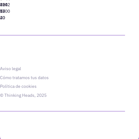
310
424
8942
77
13
6800
40
20
Aviso legal
Cómo tratamos tus datos
Política de cookies
© Thinking Heads, 2025