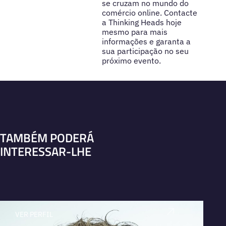
se cruzam no mundo do
comércio online. Contacte
a Thinking Heads hoje
mesmo para mais
informações e garanta a
sua participação no seu
próximo evento.
TAMBÉM PODERÁ
INTERESSAR-LHE
VER PERFIL
V