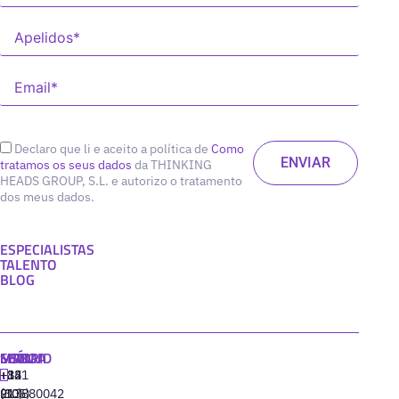
Declaro que li e aceito a política de
Como
tratamos os seus dados
da THINKING
HEADS GROUP, S.L. e autorizo o tratamento
dos meus dados.
ESPECIALISTAS
TALENTO
BLOG
MADRID
MIAMI
SEÚL
LISBOA
+34
+1
+82
‪+351
91
(305)
(10)
213880042