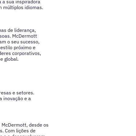
 a sua inspiradora
m múltiplos idiomas.
as de liderança,
essoas. McDermott
nam o seu sucesso,
 estilo próximo e
deres corporativos,
e global.
esas e setores.
a inovação e a
de McDermott, desde os
s. Com lições de