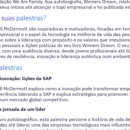
dação We Are Family. Sua autobiografia, Winners Dream, relata
seus inícios até alcançar o topo empresarial e foi publicada e
suas palestras?
ill McDermott são inspiradoras e motivadoras, focadas em tem
resarial e o papel da tecnologia na melhoria da vida das p
são sobre a liderança com propósito e os valores que impulsio
s pessoais e lições práticas do seu livro Winners Dream. O seu
 com uma audiência diversa, desde jovens profissionais até lí
es de resiliência, inovação e liderança autêntica num ambient
alestras
inovação: lições da SAP
ill McDermott explora como a inovação pode transformar empr
periência liderando a SAP e explica estratégias para promover 
 num mercado global competitivo.
 jornada de um líder
vro autobiográfico, esta palestra percorre a história de vida 
ldes até liderar uma das empresas tecnológicas mais influente