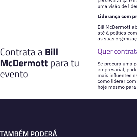
perseverança e li
uma visão de lide
Liderança com pro
Bill McDermott ab
até à política co
as suas organizaç
Contrata a
Bill
Quer contrat
McDermott
para tu
Se procura uma pa
evento
empresarial, pode
mais influentes n
como liderar com 
hoje mesmo para 
TAMBÉM PODERÁ