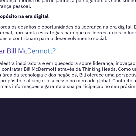
derança, motiva os participantes a perseguirem os seus sonh
rança pessoal.
pósito na era digital
orda os desafios e oportunidades da liderança na era digital. 
mercial, apresenta estratégias para que os líderes atuais infl
ões e contribuam para o desenvolvimento social.
ar Bill McDermott?
lestra inspiradora e enriquecedora sobre liderança, inovaçã
 contratar Bill McDermott através da Thinking Heads. Como u
a área da tecnologia e dos negócios, Bill oferece uma perspeti
propósito e alcançar o sucesso no mercado global. Contacte 
mais informações e garanta a sua participação no seu próxim