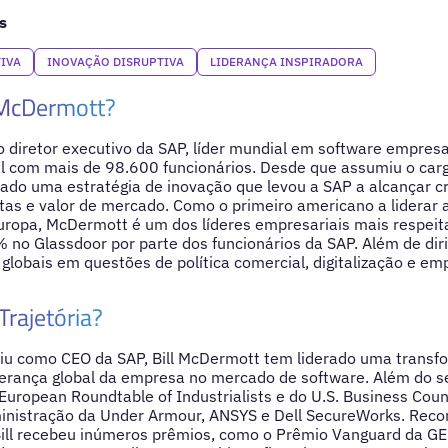
s
IVA
INOVAÇÃO DISRUPTIVA
LIDERANÇA INSPIRADORA
 McDermott?
o diretor executivo da SAP, líder mundial em software empresar
al com mais de 98.600 funcionários. Desde que assumiu o ca
nado uma estratégia de inovação que levou a SAP a alcançar 
itas e valor de mercado. Como o primeiro americano a liderar
uropa, McDermott é um dos líderes empresariais mais respeit
no Glassdoor por parte dos funcionários da SAP. Além de dirigi
globais em questões de política comercial, digitalização e emp
Trajetória?
u como CEO da SAP, Bill McDermott tem liderado uma transfo
derança global da empresa no mercado de software. Além do s
uropean Roundtable of Industrialists e do U.S. Business Counc
inistração da Under Armour, ANSYS e Dell SecureWorks. Reco
 Bill recebeu inúmeros prêmios, como o Prêmio Vanguard da 