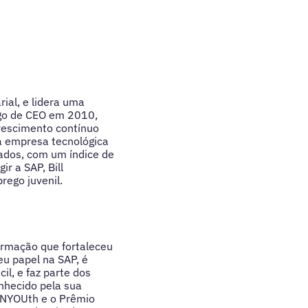
ial, e lidera uma
rgo de CEO em 2010,
crescimento contínuo
 a empresa tecnológica
ados, com um índice de
r a SAP, Bill
rego juvenil.
rmação que fortaleceu
eu papel na SAP, é
il, e faz parte dos
nhecido pela sua
GENYOUth e o Prêmio