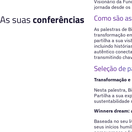
Visionário da Fun
jornada desde os 
As suas
conferências
Como são as 
As palestras de B
transformação emp
partilha a sua vi
incluindo história
autêntico conecta
transmitindo chav
Seleção de p
Transformação e 
Nesta palestra, B
Partilha a sua ex
sustentabilidade
Winners dream: a
Baseada no seu li
seus inícios humi