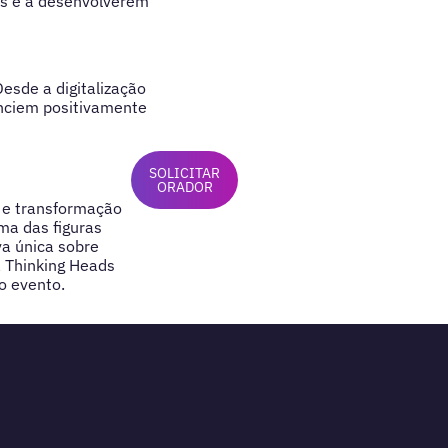
os e a desenvolverem
Desde a digitalização
uenciem positivamente
SOLICITAR
ORADOR
o e transformação
ma das figuras
va única sobre
a Thinking Heads
o evento.