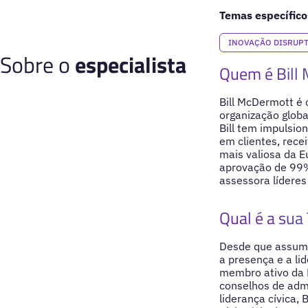
Temas específico
INOVAÇÃO DISRUPT
Sobre o
especialista
Quem é Bill
Bill McDermott é 
organização glob
Bill tem impulsio
em clientes, rece
mais valiosa da E
aprovação de 99% 
assessora líderes 
Qual é a sua 
Desde que assumi
a presença e a li
membro ativo da E
conselhos de adm
liderança cívica,