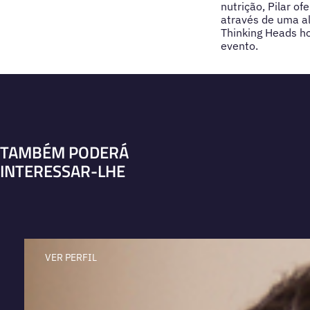
nutrição, Pilar o
através de uma a
Thinking Heads h
evento.
TAMBÉM PODERÁ
INTERESSAR-LHE
VER PERFIL