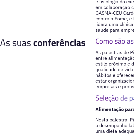
e fisiologia do ex
em colaboração c
GASMA-CEU Carden
contra a Fome, e 
lidera uma clínic
saúde para empres
As suas
conferências
Como são as 
As palestras de P
entre alimentaçã
estilo próximo e
qualidade de vida
hábitos e oferece
estar organizacio
empresas e profi
Seleção de p
Alimentação para
Nesta palestra, 
o desempenho labo
uma dieta adequa