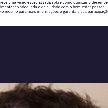
ferece uma visão especializada sobre como otimizar o desempe
limentação adequada e do cuidado com o bem-estar pessoal. 
oje mesmo para mais informações e garanta a sua participaçã