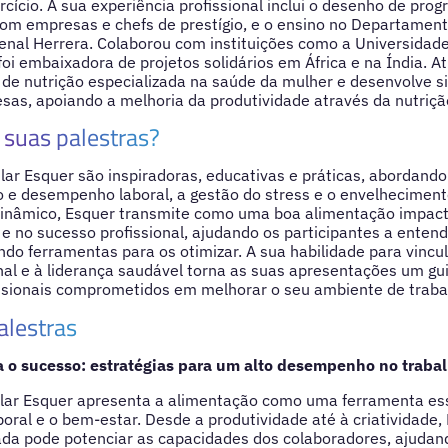
ercício. A sua experiência profissional inclui o desenho de pro
om empresas e chefs de prestígio, e o ensino no Departament
al Herrera. Colaborou com instituições como a Universidad
foi embaixadora de projetos solidários em África e na Índia. 
a de nutrição especializada na saúde da mulher e desenvolve 
as, apoiando a melhoria da produtividade através da nutriçã
suas palestras?
ilar Esquer são inspiradoras, educativas e práticas, abordan
o e desempenho laboral, a gestão do stress e o envelhecimen
 dinâmico, Esquer transmite como uma boa alimentação impac
 e no sucesso profissional, ajudando os participantes a entend
ndo ferramentas para os otimizar. A sua habilidade para vincu
nal e à liderança saudável torna as suas apresentações um gui
ssionais comprometidos em melhorar o seu ambiente de trabal
alestras
 o sucesso: estratégias para um alto desempenho no traba
Pilar Esquer apresenta a alimentação como uma ferramenta es
ral e o bem-estar. Desde a produtividade até à criatividade,
da pode potenciar as capacidades dos colaboradores, ajudand