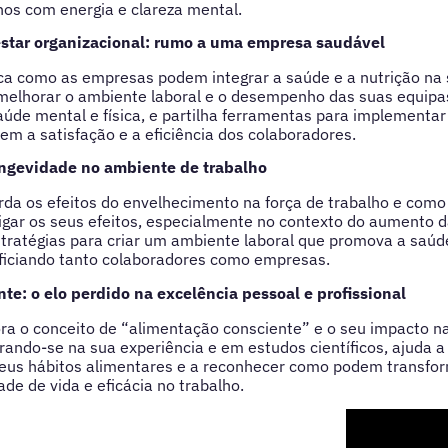
nos com energia e clareza mental.
star organizacional: rumo a uma empresa saudável
ica como as empresas podem integrar a saúde e a nutrição na 
melhorar o ambiente laboral e o desempenho das suas equipas
úde mental e física, e partilha ferramentas para implementa
m a satisfação e a eficiência dos colaboradores.
ngevidade no ambiente de trabalho
rda os efeitos do envelhecimento na força de trabalho e como
igar os seus efeitos, especialmente no contexto do aumento d
tratégias para criar um ambiente laboral que promova a saúd
eficiando tanto colaboradores como empresas.
te: o elo perdido na excelência pessoal e profissional
ora o conceito de “alimentação consciente” e o seu impacto na
pirando-se na sua experiência e em estudos científicos, ajuda 
seus hábitos alimentares e a reconhecer como podem transfor
de de vida e eficácia no trabalho.