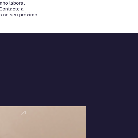
nho laboral
Contacte a
o no seu próximo
VER PERFI