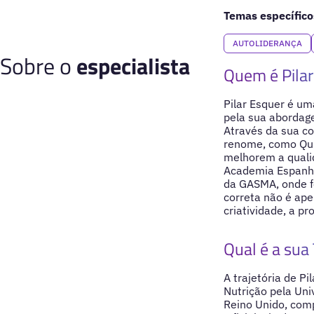
Temas específico
AUTOLIDERANÇA
Sobre o
especialista
Quem é Pilar
Pilar Esquer é um
pela sua abordag
Através da sua c
renome, como Qui
melhorem a qualid
Academia Espanhol
da GASMA, onde f
correta não é ap
criatividade, a pr
Qual é a sua 
A trajetória de P
Nutrição pela Uni
Reino Unido, com