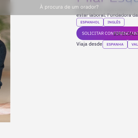
À procura de um orador?
Palestrante especialista n
estar laboral. Fundadora da
ESPANHOL
INGLÊS
SOLICITAR CONFERENCIAN
ESPECIALI
Viaja desde
ESPANHA
VA