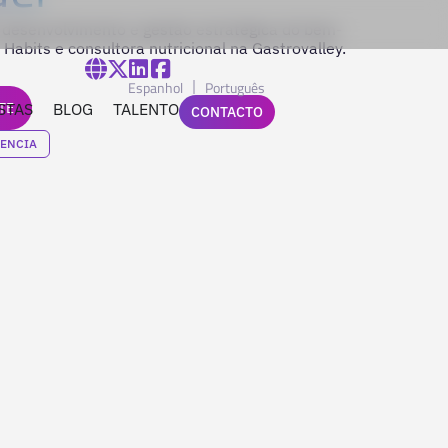
o desenvolvimento e gestão estratégica do bem-
 Habits e consultora nutricional na Gastrovalley.
Espanhol
Português
TE
STAS
BLOG
TALENTO
CONTACTO
LENCIA