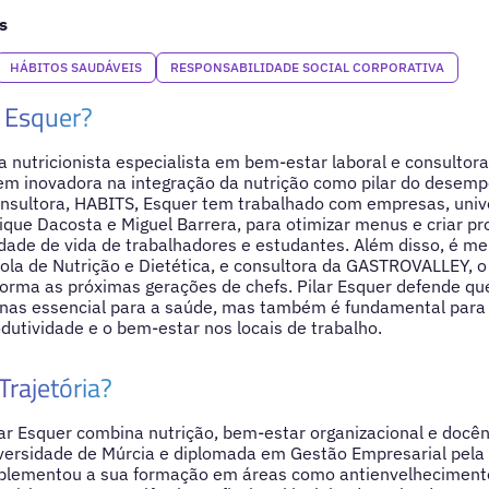
s
HÁBITOS SAUDÁVEIS
RESPONSABILIDADE SOCIAL CORPORATIVA
 Esquer?
a nutricionista especialista em bem-estar laboral e consultor
em inovadora na integração da nutrição como pilar do desemp
onsultora, HABITS, Esquer tem trabalhado com empresas, univ
que Dacosta e Miguel Barrera, para otimizar menus e criar p
ade de vida de trabalhadores e estudantes. Além disso, é me
a de Nutrição e Dietética, e consultora da GASTROVALLEY, o
orma as próximas gerações de chefs. Pilar Esquer defende q
enas essencial para a saúde, mas também é fundamental para 
odutividade e o bem-estar nos locais de trabalho.
Trajetória?
ilar Esquer combina nutrição, bem-estar organizacional e docê
versidade de Múrcia e diplomada em Gestão Empresarial pela 
plementou a sua formação em áreas como antienvelhecimento,