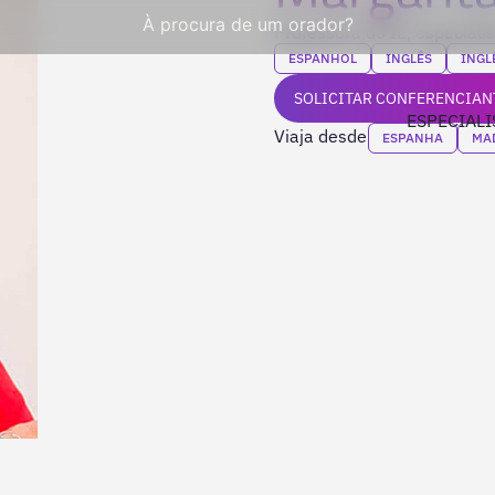
À procura de um orador?
Professora do IE, especial
ESPANHOL
INGLÊS
INGL
SOLICITAR CONFERENCIAN
ESPECIALI
Viaja desde
ESPANHA
MA