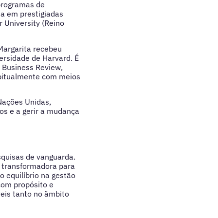
programas de
da em prestigiadas
r University (Reino
 Margarita recebeu
ersidade de Harvard. É
 Business Review,
abitualmente com meios
Nações Unidas,
cos e a gerir a mudança
squisas de vanguarda.
 transformadora para
o equilíbrio na gestão
com propósito e
eis tanto no âmbito