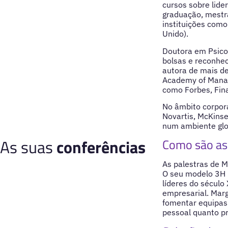
cursos sobre lid
graduação, mestra
instituições como
Unido).
Doutora em Psicol
bolsas e reconhec
autora de mais d
Academy of Manag
como Forbes, Fina
No âmbito corpora
Novartis, McKinse
num ambiente glo
As suas
conferências
Como são as 
As palestras de 
O seu modelo 3H 
líderes do século
empresarial. Marg
fomentar equipas 
pessoal quanto pr