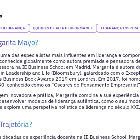
s
TOLIDERANÇA
EQUIPES DE ALTA PERFORMANCE
LIDERANÇA INSPIRA
arita Mayo?
 uma das especialistas mais influentes em liderança e compo
reconhecida globalmente como autora premiada e pensadora 
essora na IE Business School em Madrid, Margarita é autora do 
 in Leadership and Life (Bloomsbury), galardoado com o Except
Business Book Awards 2019 em Londres. Em 2017, foi nomea
 50, conhecido como os “Óscares do Pensamento Empresarial”
m inovadora e prática, Margarita combina a sua experiência
 desenvolver modelos de liderança autêntica, como o seu mode
 explora uma perspetiva holística da liderança no século XXI.
Trajetória?
 décadas de experiência docente na IE Business School, Marg