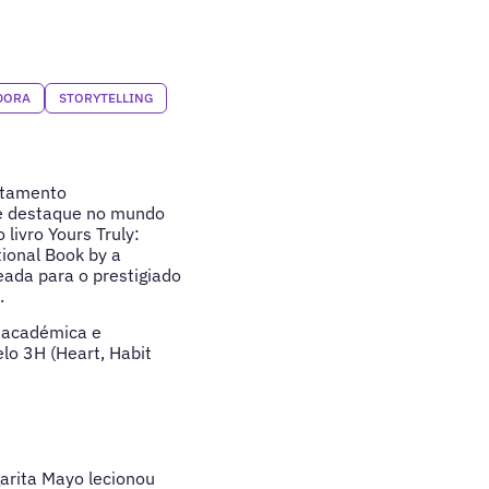
DORA
STORYTELLING
rtamento
de destaque no mundo
livro Yours Truly:
ional Book by a
da para o prestigiado
.
 académica e
lo 3H (Heart, Habit
arita Mayo lecionou