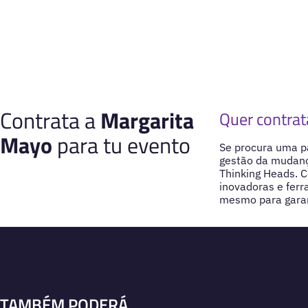
Contrata a
Margarita
Quer contrat
Mayo
para tu evento
Se procura uma pa
gestão da mudanç
Thinking Heads. C
inovadoras e ferr
mesmo para garant
TAMBÉM PODERÁ