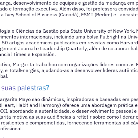
erança, desenvolvimento de equipas e gestão da mudança em 
do e formação executiva. Além disso, foi professora convida
 a Ivey School of Business (Canadá), ESMT (Berlim) e Lancaste
ogia e Ciências da Gestão pela State University of New York,
imentos internacionais, incluindo uma bolsa Fulbright na Univ
e 50 artigos académicos publicados em revistas como Harvard
ement Journal e Leadership Quarterly, além de colaborar h
ncial Times e Expansión.
tivo, Margarita trabalhou com organizações líderes como as 
y, e TotalEnergies, ajudando-as a desenvolver líderes autênti
bal.
suas palestras?
Margarita Mayo são dinâmicas, inspiradoras e baseadas em pe
(Heart, Habit and Harmony) oferece uma abordagem prática e
 XXI, abordando a autenticidade, o desenvolvimento pessoal e 
arita motiva as suas audiências a refletir sobre como liderar 
resilientes e comprometidas, fornecendo ferramentas aplicáv
ofissional.