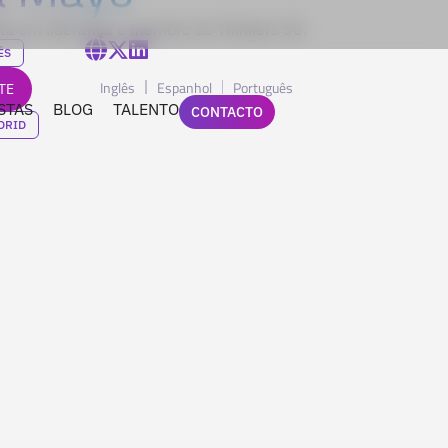
ista em liderança e membro do Thinkers 50.
ÊS
Inglês
Espanhol
Português
TE
STAS
BLOG
TALENTO
CONTACTO
DRID