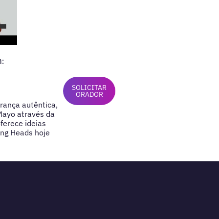
:
SOLICITAR
ORADOR
rança autêntica,
Mayo através da
ferece ideias
ing Heads hoje