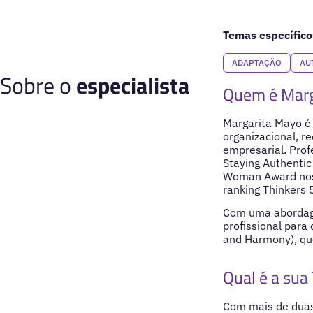
Temas específico
ADAPTAÇÃO
AU
Sobre o
especialista
Quem é Marg
Margarita Mayo é
organizacional, 
empresarial. Prof
Staying Authentic
Woman Award nos 
ranking Thinkers
Com uma abordage
profissional para
and Harmony), que
Qual é a sua 
Com mais de duas