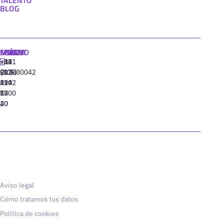
BLOG
MADRID
MIAMI
SEÚL
LISBOA
+34
+1
+82
‪+351
91
(305)
(10)
213880042
310
424
8942
77
13
6800
40
20
Aviso legal
Cómo tratamos tus datos
Política de cookies