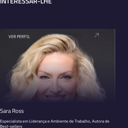
INTERESSAR-LHE
VER PERFIL
V
Sara Ross
Chri
Especialista em Liderança e Ambiente de Trabalho, Autora de
Palest
Best-sellers