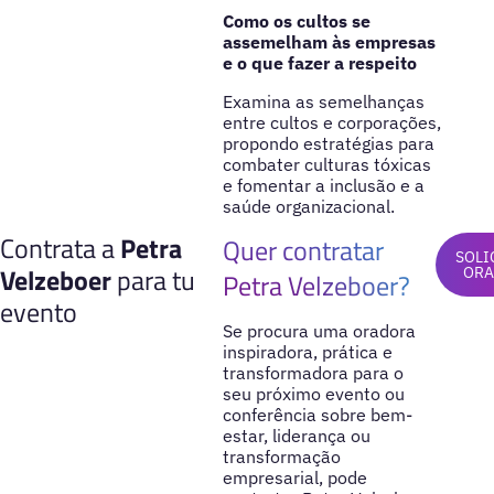
Como os cultos se
assemelham às empresas
e o que fazer a respeito
Examina as semelhanças
entre cultos e corporações,
propondo estratégias para
combater culturas tóxicas
e fomentar a inclusão e a
saúde organizacional.
Contrata a
Petra
Quer contratar
SOLI
Velzeboer
para tu
OR
Petra Velzeboer?
evento
Se procura uma oradora
inspiradora, prática e
transformadora para o
seu próximo evento ou
conferência sobre bem-
estar, liderança ou
transformação
empresarial, pode