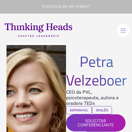
À procura de um orador?
Petra
Velzeboer
CEO da PVL,
psicoterapeuta, autora e
oradora TEDx
ESPANHOL
INGLÊS
SOLICITAR
CONFERENCIANTE