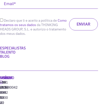
Declaro que li e aceito a política de
Como
tratamos os seus dados
da THINKING
HEADS GROUP, S.L. e autorizo o tratamento
dos meus dados.
ESPECIALISTAS
TALENTO
BLOG
MADRID
MIAMI
SEÚL
LISBOA
+34
+1
+82
‪+351
91
(305)
(10)
213880042
310
424
8942
77
13
6800
40
20