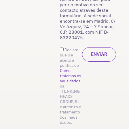
gerir o motivo do seu
contacto através deste
formulário. A sede social
encontra-se em Madrid, C/
Velázquez, 24 – 7.º andar,
C.P. 28001, com NIF B-
83220475.
Declaro
que li e
aceito a
política de
Como
tratamos os
seus dados
da
THINKING
HEADS
GROUP, S.L.
e autorizo o
tratamento
dos meus
dados.