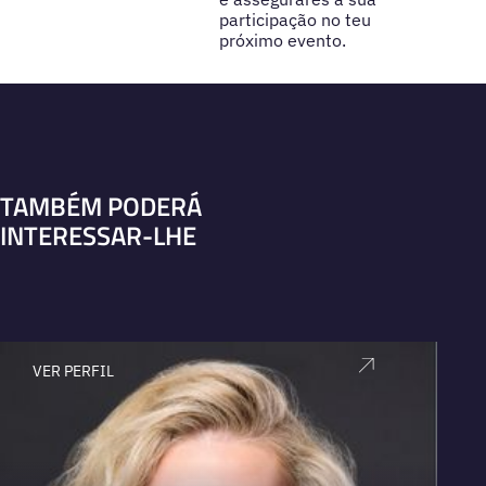
participação no teu
próximo evento.
TAMBÉM PODERÁ
INTERESSAR-LHE
VER PERFIL
V