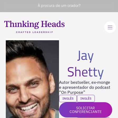
À procura de um orador?
Jay
Shetty
Autor bestseller, ex-monge
e apresentador do podcast
“On Purpose”
INGLÊS
INGLÊS
SOLICITAR
CONFERENCIANTE