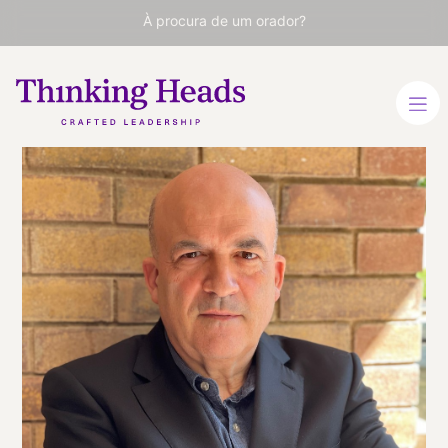
À procura de um orador?
Jordi Nadal
Editor e fundador da
Plataforma Editorial
ALEMÃO
ESPANHOL
INGLÊS
VER PERFIL
Viaja
ESPAÑA
desde
BARCELONA