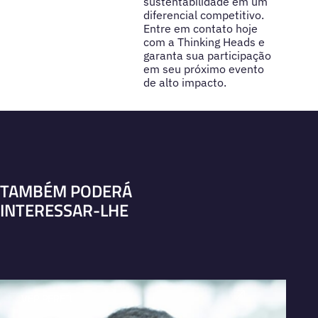
sustentabilidade em um
diferencial competitivo.
Entre em contato hoje
com a Thinking Heads e
garanta sua participação
em seu próximo evento
de alto impacto.
TAMBÉM PODERÁ
INTERESSAR-LHE
VER PERFIL
V