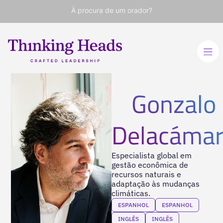
À procura de um orador?
Gonzalo
Delacáma
Especialista global em
gestão econômica de
recursos naturais e
adaptação às mudanças
climáticas.
ESPANHOL
ESPANHOL
INGLÊS
INGLÊS