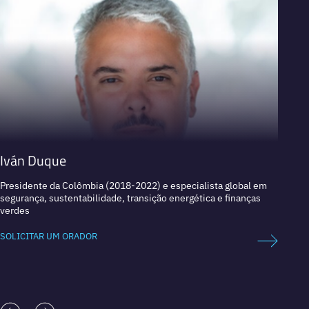
Iván Duque
José
Presidente da Colômbia (2018-2022) e especialista global em
Presid
segurança, sustentabilidade, transição energética e finanças
Docent
verdes
(2009-
SOLICITAR UM ORADOR
SOLICI