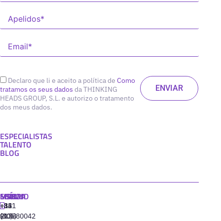
Declaro que li e aceito a política de
Como
tratamos os seus dados
da THINKING
HEADS GROUP, S.L. e autorizo o tratamento
dos meus dados.
ESPECIALISTAS
TALENTO
BLOG
MADRID
MIAMI
SEÚL
LISBOA
+34
+1
+82
‪+351
91
(305)
(10)
213880042