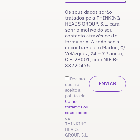
Os seus dados serão
tratados pela THINKING
HEADS GROUP, S.L. para
gerir o motivo do seu
contacto através deste
formulário. A sede social
encontra-se em Madrid, C/
Velázquez, 24 – 7.º andar,
C.P. 28001, com NIF B-
83220475.
Declaro
que li e
aceito a
política de
Como
tratamos os
seus dados
da
THINKING
HEADS
GROUP, S.L.