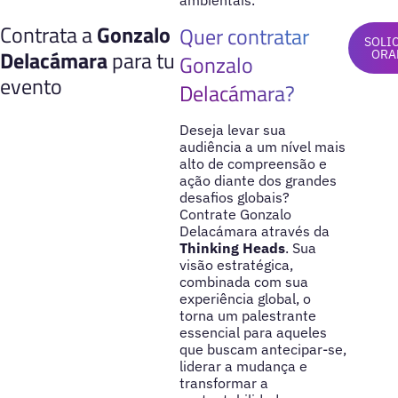
ambientais.
Contrata a
Gonzalo
Quer contratar
SOLI
Delacámara
para tu
ORA
Gonzalo
evento
Delacámara?
Deseja levar sua
audiência a um nível mais
alto de compreensão e
ação diante dos grandes
desafios globais?
Contrate Gonzalo
Delacámara através da
Thinking Heads
. Sua
visão estratégica,
combinada com sua
experiência global, o
torna um palestrante
essencial para aqueles
que buscam antecipar-se,
liderar a mudança e
transformar a