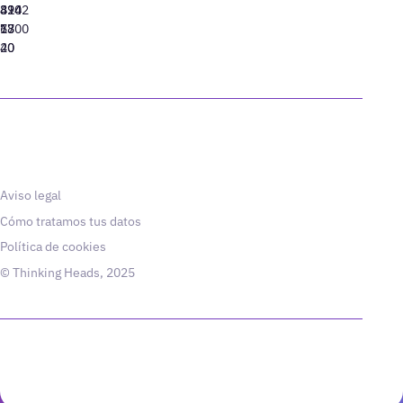
310
424
8942
77
13
6800
40
20
Aviso legal
Cómo tratamos tus datos
Política de cookies
© Thinking Heads, 2025