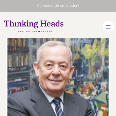
À procura de um orador?
Carlos
Solchaga
Ministro da Economia e
Finanças da Espanha
(1985-1993)
ESPANHOL
VER PERFIL
Viaja
ESPAÑA
desde
MADRID