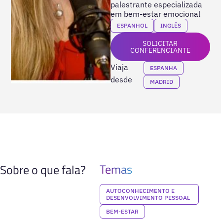
palestrante especializada
em bem-estar emocional
ESPANHOL
INGLÊS
SOLICITAR
CONFERENCIANTE
Viaja
ESPANHA
desde
MADRID
Temas
Sobre o que fala?
AUTOCONHECIMENTO E
DESENVOLVIMENTO PESSOAL
BEM-ESTAR