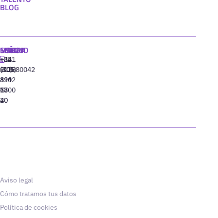
BLOG
MADRID
MIAMI
SEÚL
LISBOA
+34
+1
+82
‪+351
91
(305)
(10)
213880042
310
424
8942
77
13
6800
40
20
Aviso legal
Cómo tratamos tus datos
Política de cookies