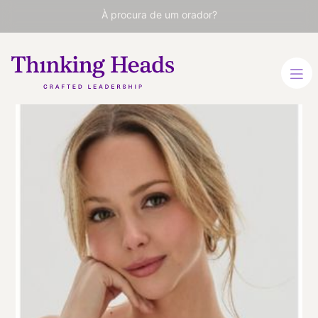
À procura de um orador?
Elizabeth
Clapés
Psicóloga, escritora e
divulgadora
(@esmipsicologa)
ESPANHOL
ESPANHOL
VER PERFIL
Viaja
ESPAÑA
desde
MADRID