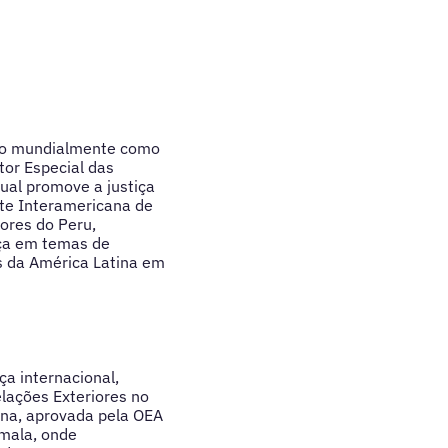
ido mundialmente como
tor Especial das
ual promove a justiça
rte Interamericana de
ores do Peru,
nça em temas de
es da América Latina em
ça internacional,
lações Exteriores no
ana, aprovada pela OEA
emala, onde