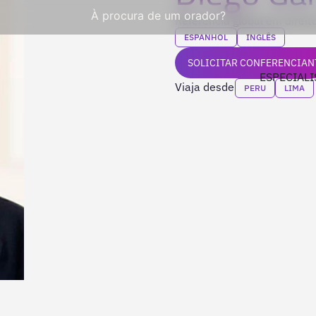
À procura de um orador?
Referência global em direi
ESPANHOL
INGLÊS
SOLICITAR CONFERENCIAN
ESPECIALI
Viaja desde
PERU
LIMA