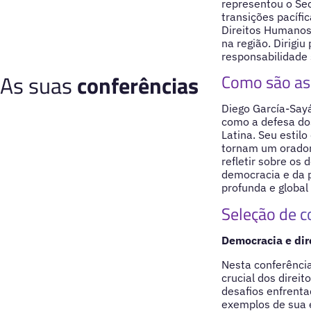
representou o Se
transições pacífi
Direitos Humanos 
na região. Dirig
responsabilidade s
As suas
conferências
Como são as 
Diego García-Sayá
como a defesa dos
Latina. Seu estil
tornam um orador 
refletir sobre os 
democracia e da 
profunda e global
Seleção de c
Democracia e dir
Nesta conferência
crucial dos direi
desafios enfrenta
exemplos de sua 