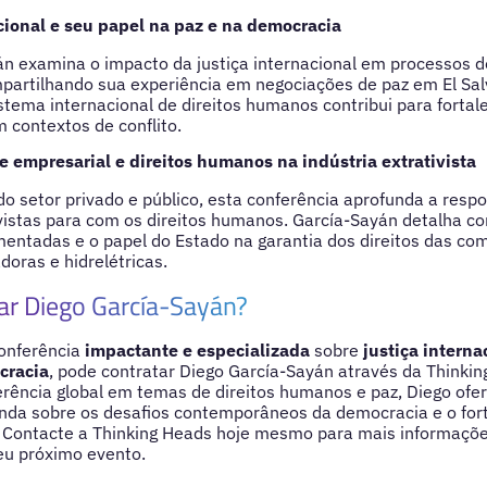
acional e seu papel na paz e na democracia
n examina o impacto da justiça internacional em processos d
partilhando sua experiência em negociações de paz em El Sal
stema internacional de direitos humanos contribui para fortal
m contextos de conflito.
 empresarial e direitos humanos na indústria extrativista
 do setor privado e público, esta conferência aprofunda a resp
ivistas para com os direitos humanos. García-Sayán detalha c
entadas e o papel do Estado na garantia dos direitos das co
doras e hidrelétricas.
ar Diego García-Sayán?
onferência
impactante e especializada
sobre
justiça interna
cracia
, pode contratar Diego García-Sayán através da Thinki
erência global em temas de direitos humanos e paz, Diego of
unda sobre os desafios contemporâneos da democracia e o for
. Contacte a Thinking Heads hoje mesmo para mais informaçõe
eu próximo evento.