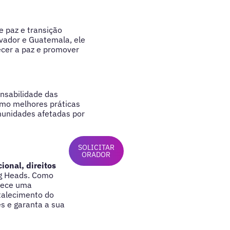
e paz e transição
vador e Guatemala, ele
ecer a paz e promover
onsabilidade das
omo melhores práticas
munidades afetadas por
SOLICITAR
ORADOR
cional, direitos
ng Heads. Como
erece uma
talecimento do
s e garanta a sua