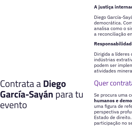
A justiça intern
Diego García-Sayá
democrática. Com
analisa como o si
a reconciliação e
Responsabilidade
Dirigida a líderes
indústrias extrat
podem ser implem
atividades minera
Contrata a
Diego
Quer contrat
García-Sayán
para tu
Se procura uma c
evento
humanos e demo
uma figura de ref
perspectiva prof
Estado de direito
participação no s