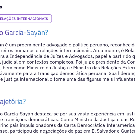
s
ELAÇÕES INTERNACIONAIS
o García-Sayán?
án é um proeminente advogado e político peruano, reconhec
ireitos humanos e relações internacionais. Atualmente, é Rela
a a Independência de Juízes e Advogados, papel a partir do q
 judicial em contextos complexos. Foi juiz e presidente da Co
 bem como Ministro da Justiça e Ministro das Relações Exteri
isivamente para a transição democrática peruana. Sua lidera
e justiça internacional o torna uma das figuras mais influent
ajetória?
go García-Sayán destaca-se por sua vasta experiência em justi
e transições democráticas. Como Ministro da Justiça e das Re
principais impulsionadores da Carta Democrática Interameric
so, participou de negociações de paz em El Salvador e Guat