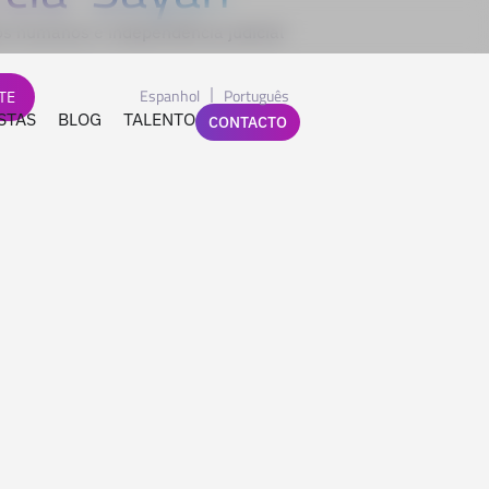
tos humanos e independência judicial
Espanhol
Português
TE
STAS
BLOG
TALENTO
CONTACTO