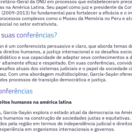
cretário-Geral da ONU em processos que estabeleceram prec
cas na América Latina. Seu papel como juiz e presidente da Co
(2009-2013) foi fundamental para fortalecer a eficácia e o i
iu processos complexos como o Museu da Memória no Peru e a
ocial no setor extrativista.
suas conferências?
n é um conferencista persuasivo e claro, que aborda temas d
 direitos humanos, a justiça internacional e os desafios socio
o didático e sua capacidade de adaptar seus conhecimentos a d
altamente eficaz e respeitado. Em suas conferências, convida
desafios atuais dos sistemas judiciais e o papel da sociedade 
paz. Com uma abordagem multidisciplinar, García-Sayán ofere
 dos processos de transição democrática e justiça.
onferências
eitos humanos na américa latina
, García-Sayán explora o estado atual da democracia na Améri
tos humanos na construção de sociedades justas e equitativas. 
dos pela região em termos de independência judicial e direitos
experiência em organismos internacionais e governos.