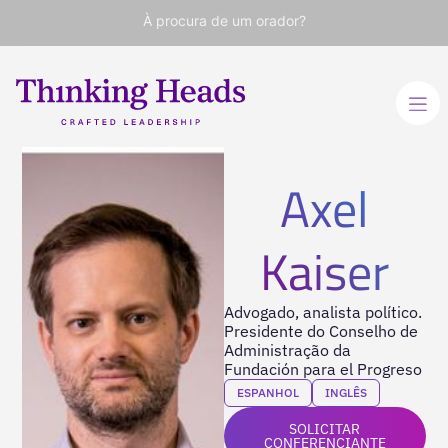
À procura de um orador?
Axel
Kaiser
Advogado, analista político.
Presidente do Conselho de
Administração da
Fundación para el Progreso
ESPANHOL
INGLÊS
SOLICITAR
CONFERENCIANTE