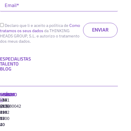
Declaro que li e aceito a política de
Como
tratamos os seus dados
da THINKING
HEADS GROUP, S.L. e autorizo o tratamento
dos meus dados.
ESPECIALISTAS
TALENTO
BLOG
MADRID
MIAMI
SEÚL
LISBOA
+34
+1
+82
‪+351
91
(305)
(10)
213880042
310
424
8942
77
13
6800
40
20