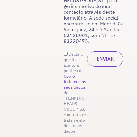
HEADS GROUP, S.L. para
gerir o motivo do seu
contacto através deste
formulário. A sede social
encontra-se em Madrid, C/
Velázquez, 24 – 7.º andar,
C.P. 28001, com NIF B-
83220475.
Declaro
que li e
aceito a
política de
Como
tratamos os
seus dados
da
THINKING
HEADS
GROUP, S.L.
e autorizo o
tratamento
dos meus
dados.