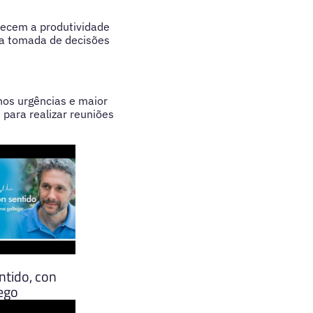
alecem a produtividade
r a tomada de decisões
nos urgências e maior
para realizar reuniões
ntido, con
lego