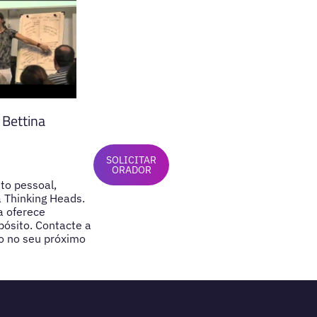
 Bettina
SOLICITAR
ORADOR
to pessoal,
a Thinking Heads.
a oferece
pósito. Contacte a
o no seu próximo