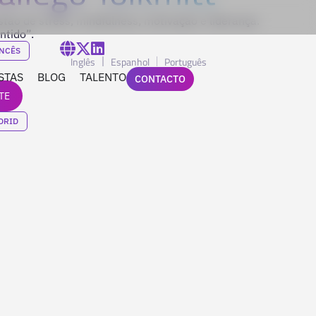
tão de stress, mindfulness, motivação e liderança.
ntido”.
NCÊS
Inglês
Espanhol
Português
STAS
BLOG
TALENTO
CONTACTO
TE
DRID