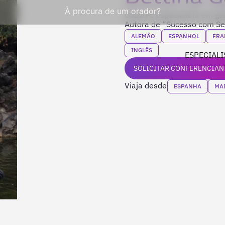
À procura de um orador?
Coach e especialista em ges
Autora de “Sucesso com Se
ALEMÃO
ESPANHOL
FRA
INGLÊS
ESPECIALI
SOLICITAR CONFERENCIAN
Viaja desde
ESPANHA
MA