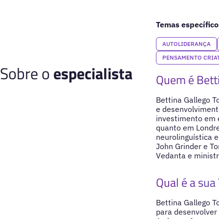
Temas específico
AUTOLIDERANÇA
PENSAMENTO CRIA
Sobre o
especialista
Quem é Betti
Bettina Gallego T
e desenvolviment
investimento em 
quanto em Londre
neurolinguística
John Grinder e To
Vedanta e minist
Qual é a sua 
Bettina Gallego T
para desenvolver 