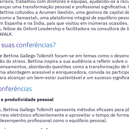
arreira, trabalhou com diretores e equipas, ajudando-os a rec
ançar uma transformação pessoal e profissional significativa.
ttina cofundou a Acumen Gestión, uma gestora de capital de 
 como a Samastah, uma plataforma integral de equilíbrio pes
em Espanha e na Índia, país que visitou em inúmeras ocasiões
, fellow da Oxford Leadership e facilitadora na consultora de 
 WALK.
suas conferências?
de Bettina Gallego Tolkmitt focam-se em temas como o desenv
ão do stress. Bettina inspira a sua audiência a refletir sobre 
pensamentos, abordando questões como a transformação de h
a abordagem acessível e enriquecedora, convida os participa
ara alcançar um bem-estar sustentável e um sucesso significa
onferências
e produtividade pessoal
, Bettina Gallego Tolkmitt apresenta métodos eficazes para pl
correio eletrónico eficientemente e aproveitar o tempo de forma
desempenho profissional como o equilíbrio pessoal.