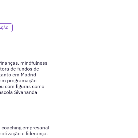
AÇÃO
finanças, mindfulness
tora de fundos de
tanto em Madrid
e em programação
ou com figuras como
 escola Sivananda
e coaching empresarial
otivação e liderança.