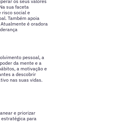
uperar os seus valores
 Na sua faceta
risco social e
soal. Também apoia
. Atualmente é oradora
liderança
olvimento pessoal, a
o poder da mente e a
ábitos, a motivação e
ntes a descobrir
tivo nas suas vidas.
anear e priorizar
 estratégica para