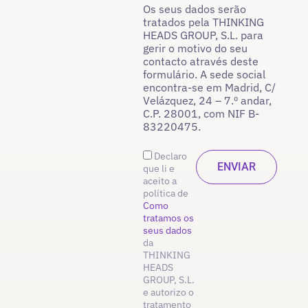
Os seus dados serão
tratados pela THINKING
HEADS GROUP, S.L. para
gerir o motivo do seu
contacto através deste
formulário. A sede social
encontra-se em Madrid, C/
Velázquez, 24 – 7.º andar,
C.P. 28001, com NIF B-
83220475.
Declaro
que li e
aceito a
política de
Como
tratamos os
seus dados
da
THINKING
HEADS
GROUP, S.L.
e autorizo o
tratamento