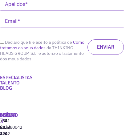
Declaro que li e aceito a política de
Como
tratamos os seus dados
da THINKING
HEADS GROUP, S.L. e autorizo o tratamento
dos meus dados.
ESPECIALISTAS
TALENTO
BLOG
MADRID
MIAMI
SEÚL
LISBOA
+34
+1
+82
‪+351
91
(305)
(10)
213880042
310
424
8942