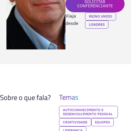
SOLICITAR
CONFERENCIANTE
Viaja
REINO UNIDO
desde
LONDRES
Temas
Sobre o que fala?
AUTOCONHECIMENTO E
DESENVOLVIMENTO PESSOAL
CRIATIVIDADE
EQUIPES
LIDERANÇA