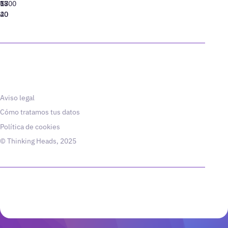
77
13
6800
40
20
Aviso legal
Cómo tratamos tus datos
Política de cookies
© Thinking Heads, 2025