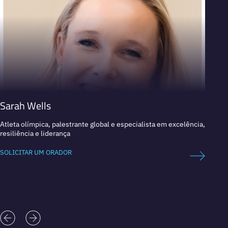
Sarah Wells
Shaqu
Atleta olímpica, palestrante global e especialista em excelência,
4 veze
resiliência e liderança
SOLICI
SOLICITAR UM ORADOR