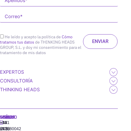
He leído y acepto la política de
Cómo
tratamos tus datos
de THINKING HEADS
GROUP, S.L. y doy mi consentimiento para el
tratamiento de mis datos
EXPERTOS
CONSULTORÍA
THINKING HEADS
MADRID
MIAMI
SEÚL
LISBOA
+34
+1
+82
‪+351
91
(305)
(10)
213880042