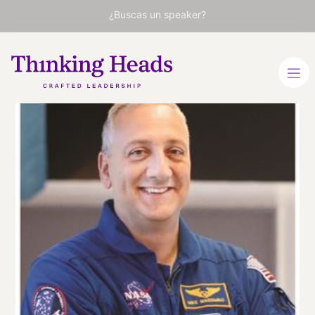
¿Buscas un speaker?
Mike
Massimino
Astronauta de la NASA,
profesor en Columbia y
referente global en
innovación y liderazgo
INGLÉS
VER PERFIL
Viaja
ESTADOS UNIDOS