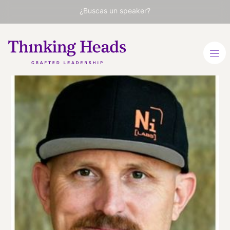
¿Buscas un speaker?
Mick
Ebeling
Fundador y CEO de Not
Impossible Labs
INGLÉS
VER PERFIL
Viaja
ESTADOS UNIDOS
desde
CALIFORNIA