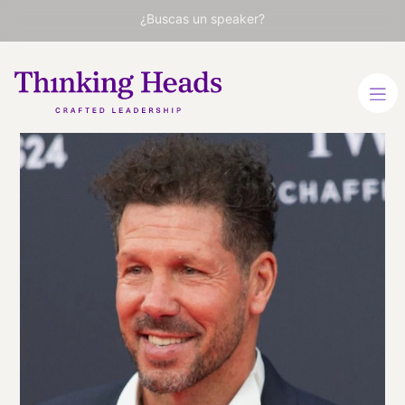
¿Buscas un speaker?
Diego
"Cholo"
Simeone
Exfutbolista. Entrenador del
Club Atlético de Madrid
ESPAÑOL
VER PERFIL
Viaja
ESPAÑA