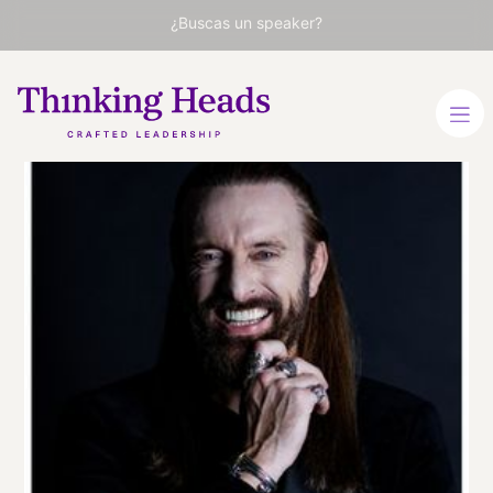
¿Buscas un speaker?
Anders
Indset
Filósofo empresarial,
cofundador del Global
Institute of Leadership &
Technology (GILT) y autor
de bestsellers
ALEMÁN
INGLÉS
VER PERFIL
Viaja
ALEMANIA