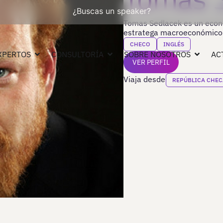
¿Buscas un speaker?
Tomas Sedlacek es un econom
estratega macroeconómico 
CHECO
INGLÉS
XPERTOS
CONSULTORÍA
SOBRE NOSOTROS
AC
VER PERFIL
Viaja desde
REPÚBLICA CHEC