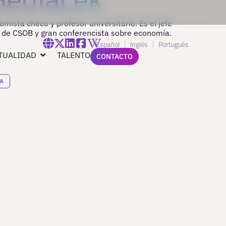
ista checo y profesor universitario. Es el jefe
de CSOB y gran conferencista sobre economía.
Español
Inglés
Portugués
TUALIDAD
TALENTO
CONTACTO
A