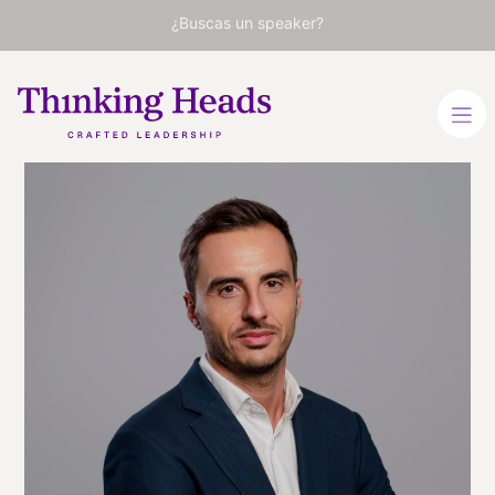
¿Buscas un speaker?
Sergi Ramo
CEO y Fundador de groWZ
Consultants. Consultor de
negocios y ventas, keynote
speaker y formador.
ESPAÑOL
INGLÉS
VER PERFIL
Viaja
ESPAÑA
desde
BARCELONA