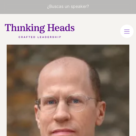
¿Buscas un speaker?
Nick
Bostrom
Filósofo y pensador,
referente mundial en el
impacto de la tecnología.
INGLÉS
VER PERFIL
Viaja
SUECIA
desde
MALMÖ