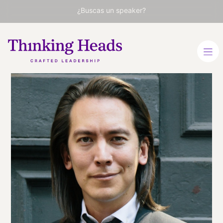
¿Buscas un speaker?
Mike Walsh
Autor de Futuretainment,
experto en Tendencias de
Consumo e Innovación
INGLÉS
VER PERFIL
Viaja
REINO UNIDO
desde
LONDRES