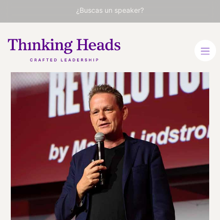
¿Buscas un speaker?
Martin
Lindstrom
Experto en Marketing y
Branding, Autor bestseller
INGLÉS
VER PERFIL
Viaja
ESTADOS UNIDOS
desde
NEW YORK