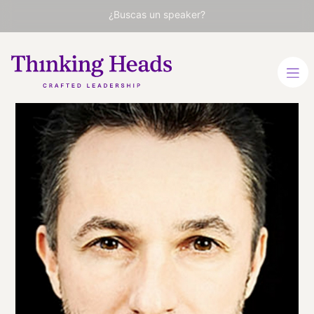
¿Buscas un speaker?
Marco
Tempest
Director en el MIT Media
Lab y tecnólogo creativo en
el Laboratorio de
Propulsión de la NASA.
Conferenciante experto en
ilusión y tecnología digital.
INGLÉS