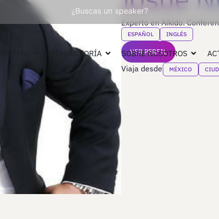
¿Buscas un speaker?
Experto en Aikido. Conferen
ESPAÑOL
INGLÉS
VER PERFIL
XPERTOS
CONSULTORÍA
SOBRE NOSOTROS
AC
Viaja desde
MÉXICO
CIUD