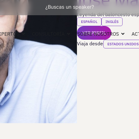
¿Buscas un speaker?
Leyenda del baloncesto esp
ESPAÑOL
INGLÉS
VER PERFIL
XPERTOS
CONSULTORÍA
SOBRE NOSOTROS
AC
Viaja desde
ESTADOS UNIDOS