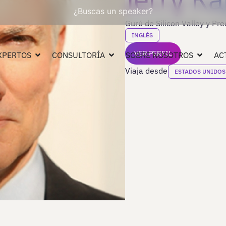
¿Buscas un speaker?
Gurú de Silicon Valley y Prec
INGLÉS
VER PERFIL
XPERTOS
CONSULTORÍA
SOBRE NOSOTROS
AC
Viaja desde
ESTADOS UNIDOS