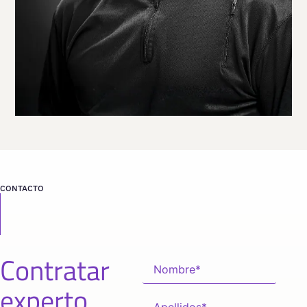
VER PERFIL
Viaja
ESTADOS UNIDOS
desde
CALIFORNIA
CONTACTO
Contratar
experto