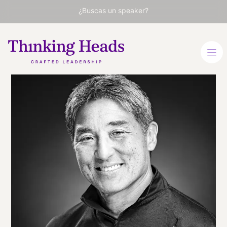
¿Buscas un speaker?
Guy
Kawasaki
Conferenciante experto
mundial en Nuevas
Tecnologías y Marketing.
Autor de "El Arte de
Empezar". Emprendedor e
inversionista.
INGLÉS