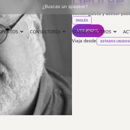
¿Buscas un speaker?
Sociolingüista y asesor polí
INGLÉS
VER PERFIL
XPERTOS
CONSULTORÍA
SOBRE NOSOTROS
AC
Viaja desde
ESTADOS UNIDOS