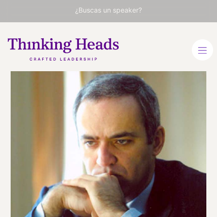
¿Buscas un speaker?
Garry
Kasparov
Gran maestro de ajedrez
INGLÉS
VER PERFIL
Viaja
ESTADOS UNIDOS
desde
NEW YORK