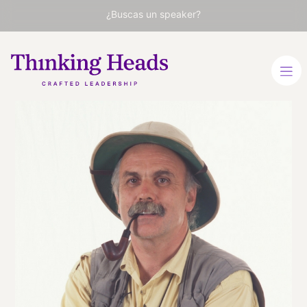
¿Buscas un speaker?
Eudald
Carbonell
Co Director del Proyecto
Atapuerca y especialista en
Innovación y Tecnología
CATALÁN
ESPAÑOL
VER PERFIL
Viaja
ESPAÑA