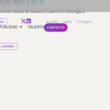
siness Studio de Globant, Experta en Geología y
Español
Inglés
Portugués
ANO
TUALIDAD
TALENTO
CONTACTO
LONDRES