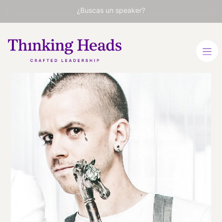
¿Buscas un speaker?
David
Muñoz
Chef de vanguardia,
propietario de DiverXo, con
tres estrellas Michelín
ESPAÑOL
VER PERFIL
Viaja
ESPAÑA