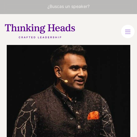
¿Buscas un speaker?
Dan Ram
Maestro de Ceremonias
Internacional para
conferencias y Especialista
en Innovación y
Emprendimiento.
INGLÉS
VER PERFIL
Viaja
ALEMANIA