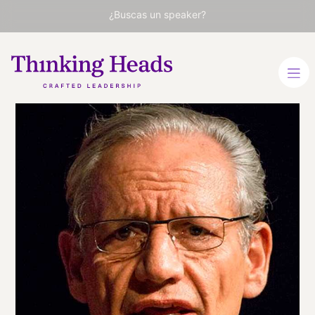
¿Buscas un speaker?
Bob
Woodward
Leyenda del periodismo.
Descubridor del Caso
Watergate. Premio Pulitzer
INGLÉS
VER PERFIL
Viaja
ESTADOS UNIDOS