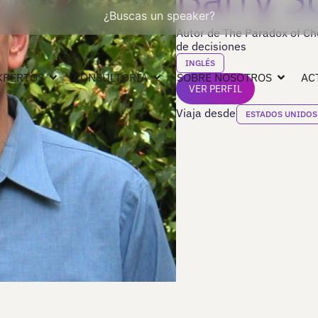
¿Buscas un speaker?
Autor de The Paradox of Ch
de decisiones
INGLÉS
XPERTOS
CONSULTORÍA
SOBRE NOSOTROS
AC
VER PERFIL
Viaja desde
ESTADOS UNIDOS