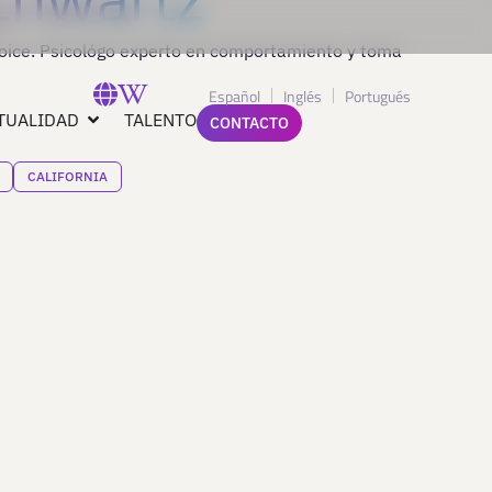
oice. Psicológo experto en comportamiento y toma
Español
Inglés
Portugués
TUALIDAD
TALENTO
CONTACTO
CALIFORNIA