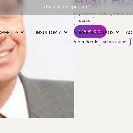
¿Buscas un speaker?
Experto en India y China D
INGLÉS
VER PERFIL
XPERTOS
CONSULTORÍA
SOBRE NOSOTROS
AC
Viaja desde
REINO UNIDO