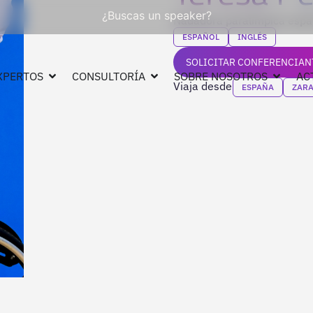
¿Buscas un speaker?
Nadadora paralímpica espa
ESPAÑOL
INGLÉS
SOLICITAR CONFERENCIAN
XPERTOS
CONSULTORÍA
SOBRE NOSOTROS
AC
Viaja desde
ESPAÑA
ZAR