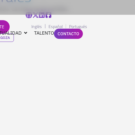
ñola. Ganadora de 27 medallas.
Inglés
Español
Portugués
TE
TUALIDAD
TALENTO
CONTACTO
AGOZA