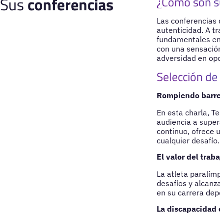
Sus
conferencias
¿Cómo son s
Las conferencias
autenticidad. A t
fundamentales en 
con una sensación
adversidad en op
Selección de
Rompiendo barre
En esta charla, T
audiencia a supera
continuo, ofrece 
cualquier desafío.
El valor del traba
La atleta paralím
desafíos y alcanz
en su carrera depo
La discapacidad